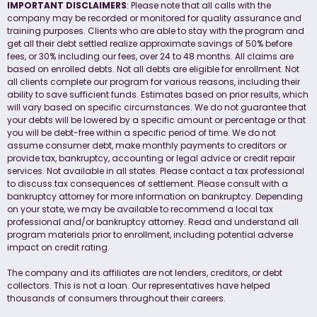
IMPORTANT DISCLAIMERS
: Please note that all calls with the
company may be recorded or monitored for quality assurance and
training purposes. Clients who are able to stay with the program and
get all their debt settled realize approximate savings of 50% before
fees, or 30% including our fees, over 24 to 48 months. All claims are
based on enrolled debts. Not all debts are eligible for enrollment. Not
all clients complete our program for various reasons, including their
ability to save sufficient funds. Estimates based on prior results, which
will vary based on specific circumstances. We do not guarantee that
your debts will be lowered by a specific amount or percentage or that
you will be debt-free within a specific period of time. We do not
assume consumer debt, make monthly payments to creditors or
provide tax, bankruptcy, accounting or legal advice or credit repair
services. Not available in all states. Please contact a tax professional
to discuss tax consequences of settlement. Please consult with a
bankruptcy attorney for more information on bankruptcy. Depending
on your state, we may be available to recommend a local tax
professional and/or bankruptcy attorney. Read and understand all
program materials prior to enrollment, including potential adverse
impact on credit rating.
The company and its affiliates are not lenders, creditors, or debt
collectors. This is not a loan. Our representatives have helped
thousands of consumers throughout their careers.