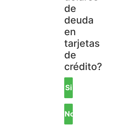
de
deuda
en
tarjetas
de
crédito?
Si
No